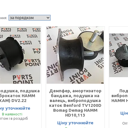
подушка, подушка
Демпфер, амортизатор
Под
іброкаток HAMM
бандажа, подушка на
виброп
ХАМ) DV2.22
валець, виброподушка
HAMM H
каток Benford TV1200D
ну уточнюйте
Bomag Demag HAMM
Ці
В наявності
HD10,113
том і в роздріб
Ціну уточнюйте
Оп