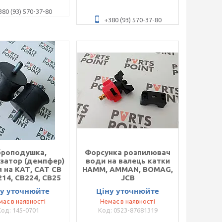
380 (93) 570-37-80
+380 (93) 570-37-80
броподушка,
Форсунка розпилювач
затор (демпфер)
води на валець катки
 на КАТ, CAT CB
HAMM, AMMAN, BOMAG,
214, CB224, CB25
JCB
ну уточнюйте
Ціну уточнюйте
має в наявності
Немає в наявності
145-0701
0523-87681319