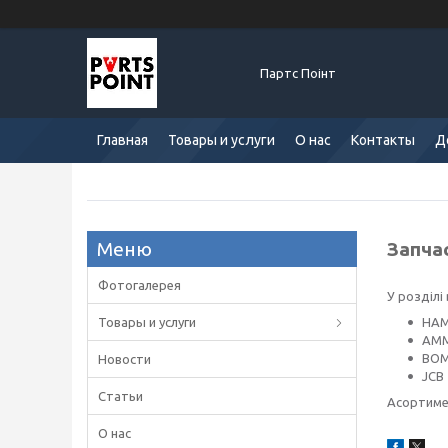
Партс Поінт
Главная
Товары и услуги
О нас
Контакты
Д
Запча
Фотогалерея
У розділі
Товары и услуги
HA
AM
BO
Новости
JCB
Статьи
Асортимен
О нас