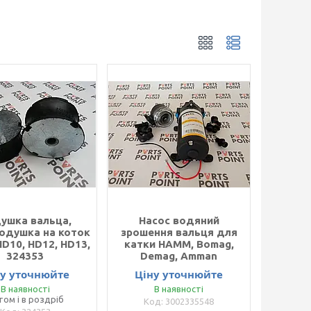
ушка вальца,
Насос водяний
одушка на коток
зрошення вальця для
D10, HD12, HD13,
катки HAMM, Bomag,
324353
Demag, Amman
ну уточнюйте
Ціну уточнюйте
В наявності
В наявності
том і в роздріб
3002335548