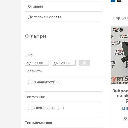
Отзывы
Доставка и оплата
Фільтри
Ціна
Наявність
В наявності
5
Вибро
на в
Тип техніки
(
Ці
Спецтехніка
11
Оп
Тип запчастини