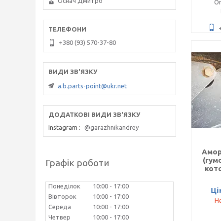
Оснач Дмитро
Оп
+380 (93) 570-37-80
a.b.parts-point@ukr.net
Instagram
@garazhnikandrey
Амор
(гум
Графік роботи
кот
Понеділок
10:00
17:00
Ці
Вівторок
10:00
17:00
Не
Середа
10:00
17:00
Четвер
10:00
17:00