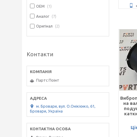
OEM
1
Аналог
7
Оригінал
2
Контакти
Партс Поінт
Вибро
на ва
м. Бровари, вул. О.Онікієнко, 61,
подуш
Бровари, Україна
катк
Ці