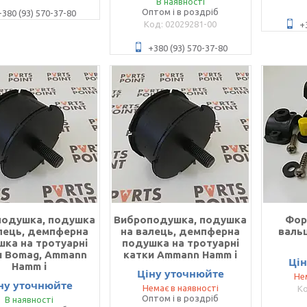
В наявності
Оптом і в роздріб
+380 (93) 570-37-80
02029281-00
+
+380 (93) 570-37-80
подушка, подушка
Виброподушка, подушка
Фор
лець, демпферна
на валець, демпферна
валь
ка на тротуарні
подушка на тротуарні
и Bomag, Ammann
катки Ammann Hamm і
Ці
Hamm і
Ціну уточнюйте
Не
ну уточнюйте
Немає в наявності
Оптом і в роздріб
В наявності