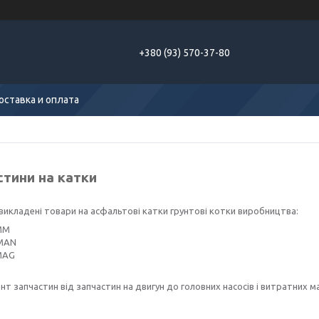
+380 (93) 570-37-80
оставка и оплата
стини на катки
 викладені товари на асфальтові катки грунтові котки виробництва:
MM
MAN
MAG
т запчастин від запчастин на двигун до головних насосів і витратних ма