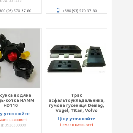
324353
380 (93) 570-37-80
+380 (93) 570-37-80
сунка водяна
Трак
ць-котка HAMM
асфальтоукладальника,
HD110
гумова гусениця Demag,
Vogel, Titan, Volvo
ну уточнюйте
Ціну уточнюйте
має в наявності
Немає в наявності
3926300090