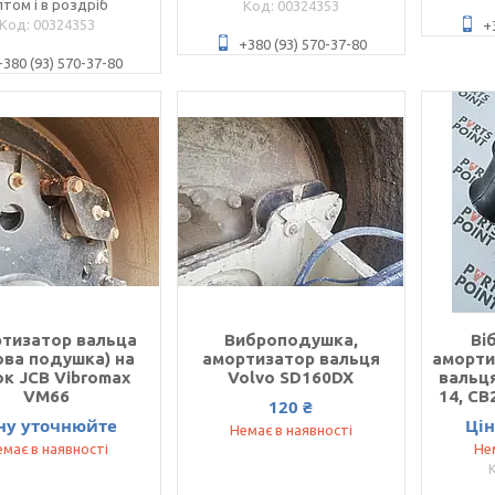
том і в роздріб
00324353
00324353
+
+380 (93) 570-37-80
+380 (93) 570-37-80
тизатор вальца
Виброподушка,
Ві
ова подушка) на
амортизатор вальця
аморти
ок JCB Vibromax
Volvo SD160DX
вальця
VM66
14, CB
120 ₴
ну уточнюйте
Ці
Немає в наявності
має в наявності
Не