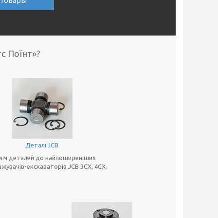
 товары
тс Поїнт»?
Деталі JCB
ліч деталей до найпоширеніших
жувачів-екскаваторів JCB 3CX, 4CX.