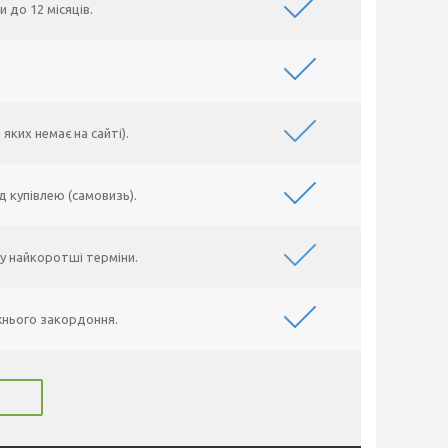
 до 12 місяців.
яких немає на сайті).
д купівлею (самовизь).
у найкоротші терміни.
жнього закордоння.