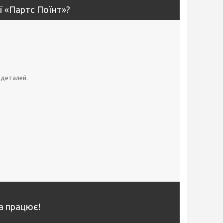
ї «Партс Поїнт»?
 деталей.
ка працює!