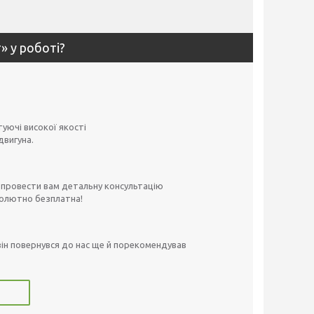
» у роботі?
туючі високої якості
двигуна.
і провести вам детальну консультацію
солютно безплатна!
ін повернувся до нас ще й порекомендував