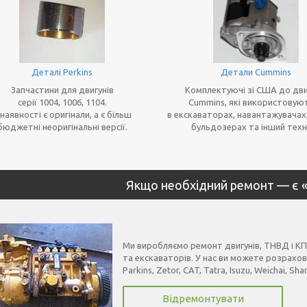
Деталі Perkins
Детали Cummins
Запчастини для двигунів
Комплектуючі зі США до дви
серії 1004, 1006, 1104.
Cummins, які використовую
 наявності є оригінали, а є більш
в екскаваторах, навантажувачах,
бюджетні неоригінальні версії.
бульдозерах та інший техн
Якщо необхідний ремонт — є 
Ми виробляємо ремонт двигунів, ТНВД і КП
та екскаваторів. У нас ви можете розрахов
Parkins, Zetor, CAT, Tatra, Isuzu, Weichai, Sha
Відремонтувати