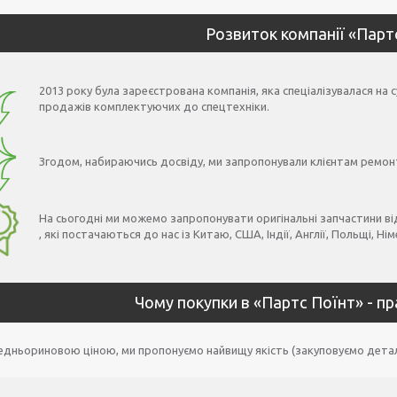
Розвиток компанії «Парт
2013 року була зареєстрована компанія, яка спеціалізувалася на 
продажів комплектуючих до спецтехніки.
Згодом, набираючись досвіду, ми запропонували клієнтам ремонт
На сьогодні ми можемо запропонувати оригінальні запчастини від
, які постачаються до нас із Китаю, США, Індії, Англії, Польщі, Ні
Чому покупки в «Партс Поїнт» - п
едньориновою ціною, ми пропонуємо найвищу якість (закуповуємо деталі