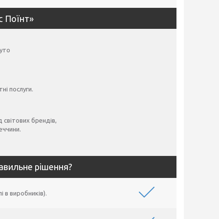
с Поїнт»
суто
ні послуги.
 світових брендів,
меччини.
равильне рішення?
 в виробників).