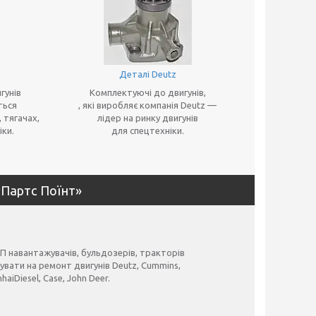
Деталі Deutz
гунів
Комплектуючі до двигунів,
ться
, які виробляє компанія Deutz —
 тягачах,
лідер на ринку двигунів
іки.
для спецтехніки.
«Партс Поїнт»
П навантажувачів, бульдозерів, тракторів
увати на ремонт двигунів Deutz, Cummins,
nhaiDiesel, Case, John Deer.