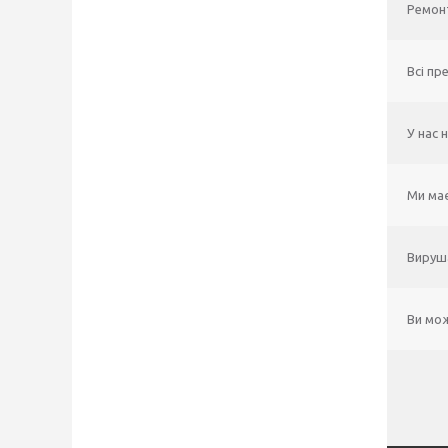
Ремонт
Всі пр
У нас 
Ми має
Вируша
Ви мож