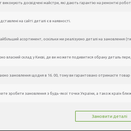
 виконують досвідчені майстри, які дають гарантію на ремонтні роботи
едставлені на сайті деталі є в наявності.
найбільший асортимент, оскільки ми реалізуємо деталі на замовлення (ти 
мо власний склад у Києві, де ви можете подивитися обрану деталь пере
ємо замовлення щодня в 16. 00, тому ви гарантовано отримаєте товар 
ете зробити замовлення з будь-якої точки України, а також країн бли
Замовити деталі